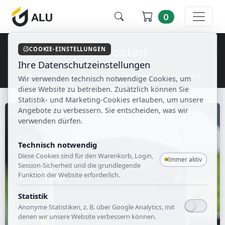
0
5m Pfosten
COOKIE-EINSTELLUNGEN
Ihre Datenschutzeinstellungen
☎ 02102-7708577
✓ Professionelle Beratung
Wir verwenden technisch notwendige Cookies, um
✓ 0% Finanzierung
✓ Großes Sortiment
diese Website zu betreiben. Zusätzlich können Sie
Statistik- und Marketing-Cookies erlauben, um unsere
Angebote zu verbessern. Sie entscheiden, was wir
verwenden dürfen.
Technisch notwendig
Diese Cookies sind für den Warenkorb, Login,
Immer aktiv
Session-Sicherheit und die grundlegende
Funktion der Website erforderlich.
Statistik
Anonyme Statistiken, z. B. über Google Analytics, mit
denen wir unsere Website verbessern können.