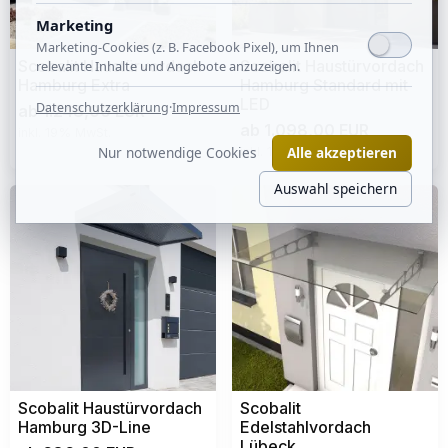
Marketing
Marketing-Cookies (z. B. Facebook Pixel), um Ihnen
Scobalit Haustürvordach
Scobalit Haustürvordach
relevante Inhalte und Angebote anzuzeigen.
Hamburg Extra
Hamburg Standard mit
LED
Datenschutzerklärung
·
Impressum
ab 1.248,00 EUR
ab 1.098,00 EUR
inkl. 19% MwSt.
Nur notwendige Cookies
Alle akzeptieren
inkl. 19% MwSt.
Auswahl speichern
Scobalit Haustürvordach
Scobalit
Hamburg 3D-Line
Edelstahlvordach
Lübeck