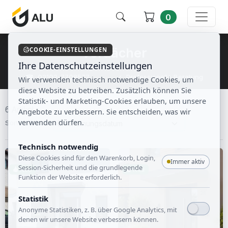
0
Vordächer
COOKIE-EINSTELLUNGEN
Ihre Datenschutzeinstellungen
☎ 02102-7708577
✓ Professionelle Beratung
Wir verwenden technisch notwendige Cookies, um
✓ 0% Finanzierung
✓ Großes Sortiment
diese Website zu betreiben. Zusätzlich können Sie
Statistik- und Marketing-Cookies erlauben, um unsere
6 Artikel
Angebote zu verbessern. Sie entscheiden, was wir
verwenden dürfen.
Sortieren nach
Technisch notwendig
Diese Cookies sind für den Warenkorb, Login,
Immer aktiv
Session-Sicherheit und die grundlegende
Neu
Neu
Funktion der Website erforderlich.
Statistik
Anonyme Statistiken, z. B. über Google Analytics, mit
denen wir unsere Website verbessern können.