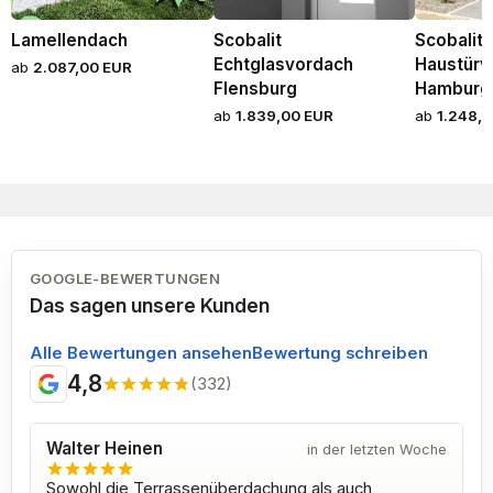
Lamellendach
Scobalit
Scobalit
Echtglasvordach
Haustürv
ab
2.087,00 EUR
Flensburg
Hamburg 
ab
1.839,00 EUR
ab
1.248,
GOOGLE-BEWERTUNGEN
Das sagen unsere Kunden
Alle Bewertungen ansehen
Bewertung schreiben
4,8
(332)
Walter Heinen
in der letzten Woche
Sowohl die Terrassenüberdachung als auch