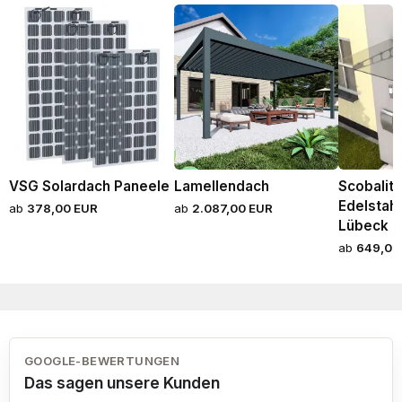
VSG Solardach Paneele
Lamellendach
Scobalit
Edelstah
ab
378,00 EUR
ab
2.087,00 EUR
Lübeck
ab
649,00
GOOGLE-BEWERTUNGEN
Das sagen unsere Kunden