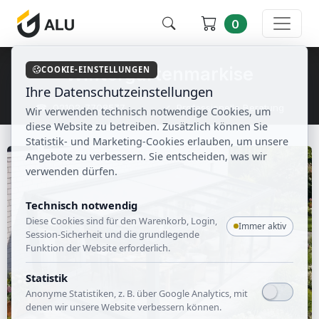
0
Wintergartenmarkise
COOKIE-EINSTELLUNGEN
Ihre Datenschutzeinstellungen
☎ 02102-7708577
✓ Professionelle Beratung
Wir verwenden technisch notwendige Cookies, um
✓ 0% Finanzierung
✓ Großes Sortiment
diese Website zu betreiben. Zusätzlich können Sie
Statistik- und Marketing-Cookies erlauben, um unsere
Angebote zu verbessern. Sie entscheiden, was wir
verwenden dürfen.
Technisch notwendig
Diese Cookies sind für den Warenkorb, Login,
Immer aktiv
Session-Sicherheit und die grundlegende
Funktion der Website erforderlich.
Statistik
Anonyme Statistiken, z. B. über Google Analytics, mit
denen wir unsere Website verbessern können.