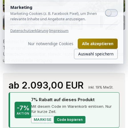
Marketing
Marketing-Cookies (z. B. Facebook Pixel), um Ihnen
relevante Inhalte und Angebote anzuzeigen.
Datenschutzerklärung
·
Impressum
Elektrische Wintergartenmarkise nach Maß für
Nur notwendige Cookies
Alle akzeptieren
Terrassenüberdachungen und Wintergärten. Aufdach oder
Auswahl speichern
Unterdach montierbar, starker Hitzeschutz, Somfy Funkmotor
und individuelle Fertigung.
ab 2.093,00 EUR
inkl. 19% MwSt.
7% Rabatt auf dieses Produkt
Mit diesem Code im Warenkorb einlösen. Nur
-7%
für kurze Zeit.
AKTION
MARKISE
Code kopieren